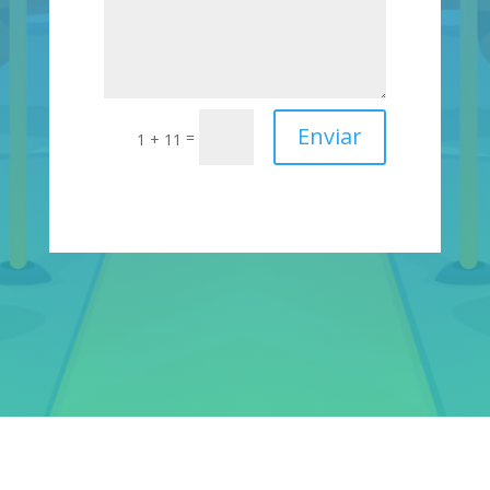
Enviar
=
1 + 11
The applications have separate applications for each